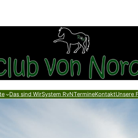
te
Das sind Wir
System RvN
Termine
Kontakt
Unsere 