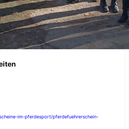
eiten
rscheine-im-pferdesport/pferdefuehrerschein-