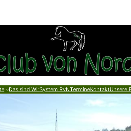
te
Das sind Wir
System RvN
Termine
Kontakt
Unsere 